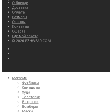
О бренде
Доставка
Оплата
Размеры
Отзывы
Контакты
Оферта
Где мой заказ?
© 2026 PZHWEAR.COM
Магазин
Футболки
Свитшоты
Худи
Толстовки
Ветровки
Бомберы
Маски