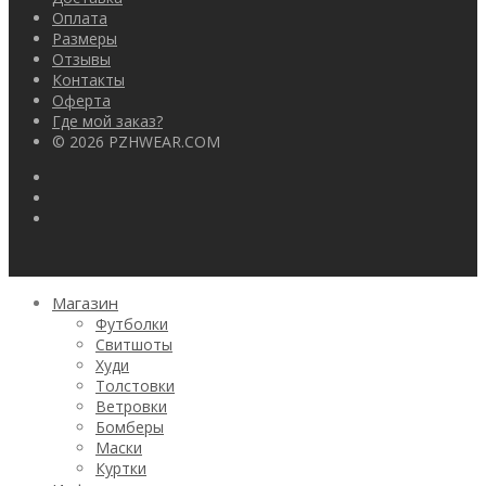
Оплата
Размеры
Отзывы
Контакты
Оферта
Где мой заказ?
© 2026 PZHWEAR.COM
Магазин
Футболки
Свитшоты
Худи
Толстовки
Ветровки
Бомберы
Маски
Куртки