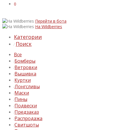
0
Перейти в бота
На Wildberries
Категории
Поиск
⁄
Все
Бомберы
⁄
Ветровки
⁄
Вышивка
⁄
Куртки
⁄
Лонгсливы
⁄
Маски
⁄
Пины
⁄
Подвески
⁄
Предзаказ
⁄
Распродажа
⁄
Свитшоты
⁄